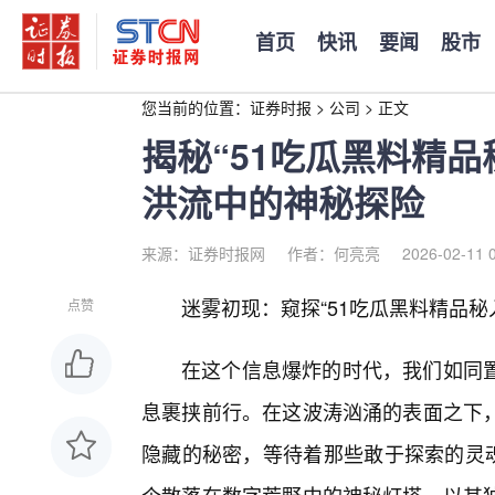
首页
快讯
要闻
股市
您当前的位置：
证券时报
>
公司
>
正文
揭秘“51吃瓜黑料精
洪流中的神秘探险
来源：证券时报网
作者：何亮亮
2026-02-11 
迷雾初现：窥探“51吃瓜黑料精品秘
点赞
在这个信息爆炸的时代，我们如同
息裹挟前行。在这波涛汹涌的表面之下
隐藏的秘密，等待着那些敢于探索的灵魂