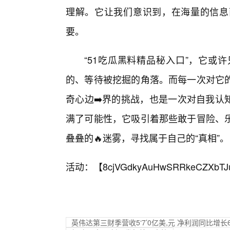
理解。它让我们意识到，在海量的信息
要。
“51吃瓜黑料精品秘入口”，它或
的、等待被挖掘的角落。而每一次对它
奇心边➡️界的挑战，也是一次对自我认
满了可能性，它吸引着那些敢于冒险、
叠叠的🔥迷雾，寻找属于自己的“真相”。
活动：【
8cjVGdkyAuHwSRRkeCZXbTJ
英伟达第三财季营收5‘7’0亿美,元 净利润同比增长